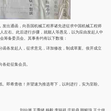
，发出通函，向吾国机械工程界诸先进征求中国机械工程师
人左右。此后进行步骤，就鄙人等愚见，以为应由发起人中
会筹备委员会。其事务约有以下数项：
分函各发起人，征求意见，详加修改，制成草案。俟开成立
向各处征集会员。
。
纸。即希查收！并望速为推选寄下，以利进行，实为至盼。
刘仙洲 王季绪 杨毅 李辑祥 庄前鼎 顾毓瑔 王士倬