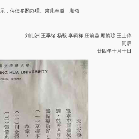
示，俾便参酌办理。肃此奉邀，顺颂
刘仙洲 王季绪 杨毅 李辑祥 庄前鼎 顾毓瑔 王士倬
同启
廿四年十月十日