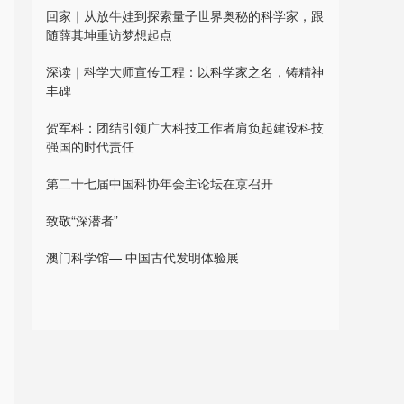
回家｜从放牛娃到探索量子世界奥秘的科学家，跟
随薛其坤重访梦想起点
深读｜科学大师宣传工程：以科学家之名，铸精神
丰碑
贺军科：团结引领广大科技工作者肩负起建设科技
强国的时代责任
第二十七届中国科协年会主论坛在京召开
致敬“深潜者”
澳门科学馆— 中国古代发明体验展