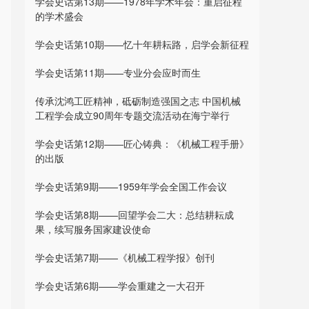
学会史话第13期——1978年学术年会：重启征程
的学术盛会
学会史话第10期——忆十年耕耘路，启学会新征程
学会史话第11期——专业分会应时而生
传承沈鸿工匠精神，砥砺制造强国之志 中国机械
工程学会成立90周年专题交流活动在海宁举行
学会史话第12期——匠心铸典：《机械工程手册》
的出版
学会史话第9期——1959年学会全国工作会议
学会史话第8期——回望学会二大：总结耕耘成
果，续写服务国家建设使命
学会史话第7期——《机械工程学报》创刊
学会史话第6期——学会重建之一大召开